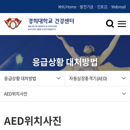
KHU Home
발전기금
인포21
Webmail
응급상황 대처방법
응급상황 대처방법
자동심장충격기(AED)
AED위치사진
AED위치사진