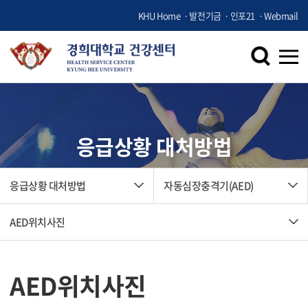
KHU Home
발전기금
인포21
Webmail
응급상황 대처방법
응급상황 대처방법
자동심장충격기(AED)
AED위치사진
AED위치사진