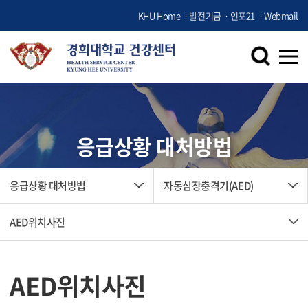
KHU Home
발전기금
인포21
Webmail
응급상황 대처방법
응급상황 대처방법
자동심장충격기(AED)
AED위치사진
AED위치사진